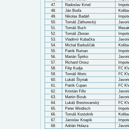
47.
Radoslav Kmeť
Impote
48.
Ján Boďa
Kolib
49.
Nikolas Badáň
Impote
50.
Tomáš Záthurecký
Javori
51.
Tomáš Buch
Masak
52.
Tomáš Zboran
Impote
53.
Vladimír Kubačka
Javori
54.
Michal Barbuščák
Kolib
55.
Patrik Ruman
Impote
56.
Marián Špirko
Javori
57.
Richard Orosz
Impote
58.
Filip Kudja
FC KV
59.
Tomáš Moric
FC KV
60.
Lukáš Štyriak
Javori
61.
Patrik Cupan
FC KV
62.
Kristián Fillo
Javori
63.
Martin Bizub
Javori
64.
Lukáš Brestovanský
FC KV
65.
Peter Windisch
Impote
66.
Tomáš Kostolník
Kolib
67.
Jaroslav Knapík
Impote
68.
Adrián Holaza
Javori