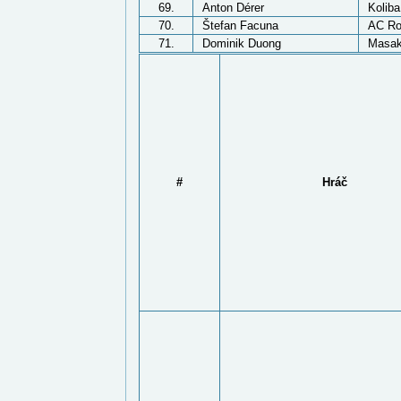
69.
Anton Dérer
Kolib
70.
Štefan Facuna
AC R
71.
Dominik Duong
Masak
#
Hráč