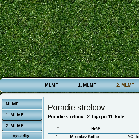
MLMF
1. MLMF
2. MLMF
MLMF
Poradie strelcov
1. MLMF
Poradie strelcov - 2. liga po 11. kole
2. MLMF
#
Hráč
Výsledky
1.
Miroslav Koller
AC R