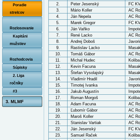
2.
Peter Jesenský
FC KV
Poradie
3.
Mário Koller
AC R
strelcov
4.
Ján Nepela
AC R
5.
Marek Gregor
FC KV
Rozlosovanie
6.
Ján Vaňko
Impote
7.
René Lacko
AC R
Kapitáni
8.
Andrej Doboš
Javori
mužstiev
9.
Rastislav Lacko
Masak
10.
Tomáš Gábor
AC R
Rozhodcovia
11.
Michal Hudec
Kolib
12.
Kevin Facuna
Masak
Súpisky
13.
Štefan Vysolajský
Masak
2. Liga
14.
Vladimír Hradil
Javori
ročníky
15.
Timotej Ivanka
Impote
#3
16.
Jakub Augustín
Impote
17.
Roman Morgoš
Kolib
3. MLMF
18.
Adam Facuna
AC R
19.
Ľubomír Gábor
AC R
20.
Maroš Koller
AC R
21.
Stanislav Vartiak
AC R
22.
Ján Jesenský
FC KV
23.
Samuel Raček
Kolib