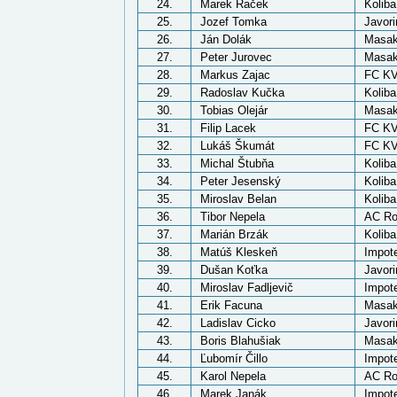
24.
Marek Raček
Kolib
25.
Jozef Tomka
Javori
26.
Ján Dolák
Masak
27.
Peter Jurovec
Masak
28.
Markus Zajac
FC KV
29.
Radoslav Kučka
Kolib
30.
Tobias Olejár
Masak
31.
Filip Lacek
FC KV
32.
Lukáš Škumát
FC KV
33.
Michal Štubňa
Kolib
34.
Peter Jesenský
Kolib
35.
Miroslav Belan
Kolib
36.
Tibor Nepela
AC R
37.
Marián Brzák
Kolib
38.
Matúš Kleskeň
Impote
39.
Dušan Koťka
Javori
40.
Miroslav Fadljevič
Impote
41.
Erik Facuna
Masak
42.
Ladislav Cicko
Javori
43.
Boris Blahušiak
Masak
44.
Ľubomír Čillo
Impote
45.
Karol Nepela
AC R
46.
Marek Janák
Impote